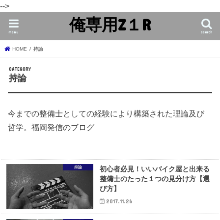
-->
俺専用Z１R
menu
search
HOME
持論
持論
今までの整備士としての経験により構築された理論及び
哲学。福岡発信のブログ
持論
初心者必見！いいバイク屋と出来る
整備士のたった１つの見分け方【選
び方】
2017.11.26