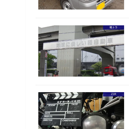
軽トラ
Z1R