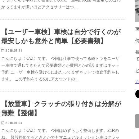
てつけたんで手順とか価格とかの話。 最初の状態 商業用なのはわ
かってますが潔いほどアクセサリーはつ…
著
【ユーザー車検】車検は自分で行くのが
最安しかも意外と簡単【必要書類】
2018.07.21
こんにちは〈KAZ〉です。 今回は仕事で使ってる軽トラをユーザ
ー車検で通してきたんで必要書類とか費用とかの話 まずはネット
予約 ユーザー車検を受けるにあたってまずネットで検査予約をし
ます。 この予約をするのにアカウントの…
【放置車】クラッチの張り付きは分解が
無難【整備】
2018.07.04
こんにちは〈KAZ〉です。 今回はめずらしく整備します。Z1Rの
ね。 普段停めてるときとかでもマニュアルミッション車はクラッ