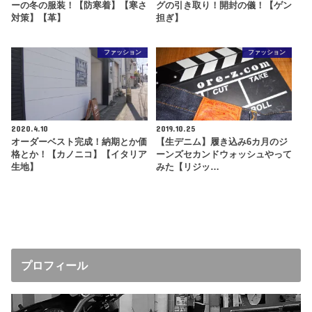
ーの冬の服装！【防寒着】【寒さ
グの引き取り！開封の儀！【ゲン
対策】【革】
担ぎ】
ファッション
ファッション
2020.4.10
2019.10.25
オーダーベスト完成！納期とか価
【生デニム】履き込み6カ月のジ
格とか！【カノニコ】【イタリア
ーンズセカンドウォッシュやって
生地】
みた【リジッ…
プロフィール