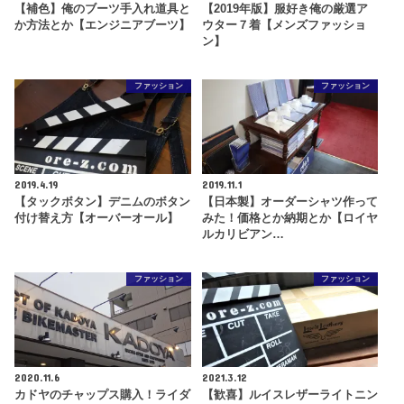
【補色】俺のブーツ手入れ道具と
【2019年版】服好き俺の厳選ア
か方法とか【エンジニアブーツ】
ウター７着【メンズファッショ
ン】
ファッション
ファッション
2019.4.19
2019.11.1
【タックボタン】デニムのボタン
【日本製】オーダーシャツ作って
付け替え方【オーバーオール】
みた！価格とか納期とか【ロイヤ
ルカリビアン…
ファッション
ファッション
2020.11.6
2021.3.12
カドヤのチャップス購入！ライダ
【歓喜】ルイスレザーライトニン