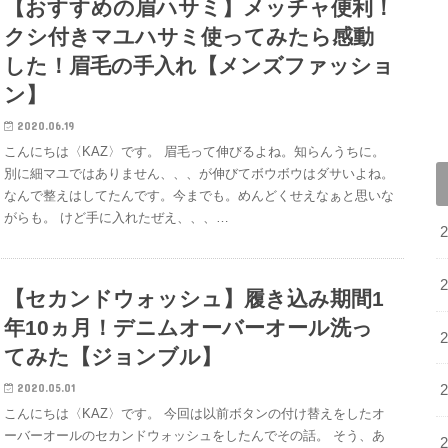
【おすすめの眉ハサミ】メッチャ便利！
クシ付きマユハサミ使ってみたら感動
した！眉毛の手入れ【メンズファッショ
ン】
2020.06.19
こんにちは〈KAZ〉です。 眉毛って伸びるよね。知らんうちに。
別に細マユではありません、、、が伸びてボウボウはダサいよね。
なんで整えはしてたんです。今までも。めんどくせえなぁと思いな
がらも。 けど手に入れたぜえ、、、…
【セカンドウォッシュ】履き込み期間1
年10ヵ月！デニムオーバーオール洗っ
てみた【ジョンブル】
2020.05.01
こんにちは〈KAZ〉です。 今回は以前ボタンの付け替えをしたオ
ーバーオールのセカンドウォッシュをしたんでその話。 そう、あ