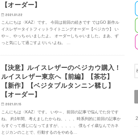
【オーダー】
2021.01.22
こんにちは〈KAZ〉です。 今回は前回の続きです ではGO 新作ル
イスレザータイトフィットライトニングオーダー【ベジカウ】 い
や～、やっちゃいましたよ。 オーダーしちゃいました。まあ、ず
っと気にして過ごすよりいいよね。 …
【決意】ルイスレザーのベジカウ購入！
ルイスレザー東京へ【前編】【茶芯】
【新作】【ベジタブルタンニン鞣し】
【オーダー】
2021.01.15
こんにちは〈KAZ〉です。 いや～、前回の記事で悩んでた分です
ね。 約1年間、考えましたからね、、、、時系列的に前回の記事か
らすぐって感じになってますが、、、、、 僕もイイ歳なんでカネ
とジカンのことで、行動するのをやめる…