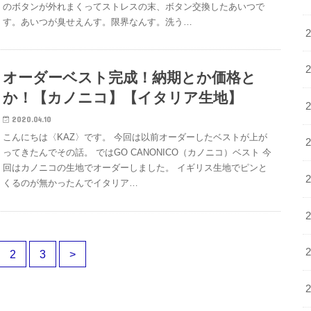
のボタンが外れまくってストレスの末、ボタン交換したあいつで
す。あいつが臭せえんす。限界なんす。洗う…
オーダーベスト完成！納期とか価格と
か！【カノニコ】【イタリア生地】
2020.04.10
こんにちは〈KAZ〉です。 今回は以前オーダーしたベストが上が
ってきたんでその話。 ではGO CANONICO（カノニコ）ベスト 今
回はカノニコの生地でオーダーしました。 イギリス生地でピンと
くるのが無かったんでイタリア…
2
3
>